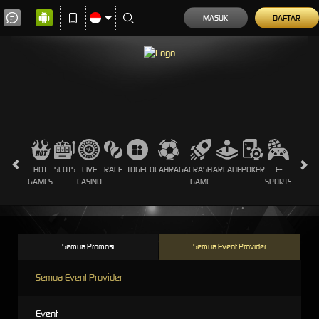
MASUK
DAFTAR
HOT
SLOTS
LIVE
RACE
TOGEL
OLAHRAGA
CRASH
ARCADE
POKER
E-
SABUN
GAMES
CASINO
GAME
SPORTS
AYAM
Semua Promosi
Semua Event Provider
Semua Event Provider
Event