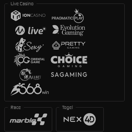
Live Casino
Race
Togel