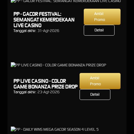
PP - GACOR FESTIVAL:
Ambil
SEMANGAT KEMERDEKAAN
Promo
LIVE CASINO
Detail
Tanggal akhir:
31-Agt-2026
Ambil
PP LIVE CASINO - COLOR
Promo
GAME BONANZA PRIZE DROP
Tanggal akhir:
23-Agt-2026
Detail