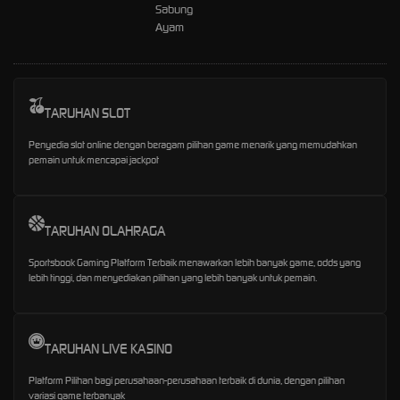
Sabung
Ayam
TARUHAN SLOT
Penyedia slot online dengan beragam pilihan game menarik yang memudahkan
pemain untuk mencapai jackpot
TARUHAN OLAHRAGA
Sportsbook Gaming Platform Terbaik menawarkan lebih banyak game, odds yang
lebih tinggi, dan menyediakan pilihan yang lebih banyak untuk pemain.
TARUHAN LIVE KASINO
Platform Pilihan bagi perusahaan-perusahaan terbaik di dunia, dengan pilihan
variasi game terbanyak