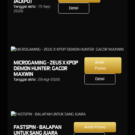
JACKPOT
Tanggal akhir:
15-Sep-
Detail
2026
MICROGAMING - ZEUS X KPOP
Ambil
DEMON HUNTER: GACOR
Promo
MAXWIN
Detail
Tanggal akhir:
29-Agt-2026
FASTSPIN - BALAPAN
Ambil Promo
UNTUK SANG JUARA