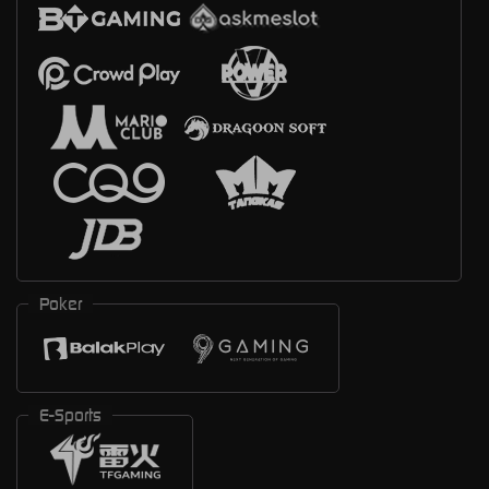
Poker
E-Sports