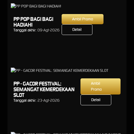
PP POP BAGI BAGI
Ambil Promo
HADIAH!
Detail
Tanggal akhir:
09-Agt-2026
PP - GACOR FESTIVAL:
Ambil
SEMANGAT KEMERDEKAAN
Promo
SLOT
Detail
Tanggal akhir:
23-Agt-2026