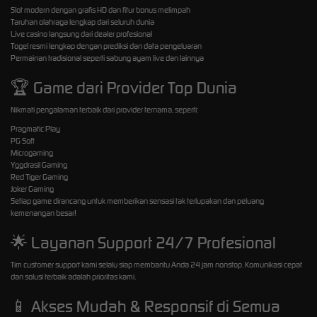
Slot modern dengan grafis HD dan fitur bonus melimpah
Taruhan olahraga lengkap dari seluruh dunia
Live casino langsung dari dealer profesional
Togel resmi lengkap dengan prediksi dan data pengeluaran
Permainan tradisional seperti sabung ayam live dan lainnya
🏆 Game dari Provider Top Dunia
Nikmati pengalaman terbaik dari provider ternama, seperti:
Pragmatic Play
PG Soft
Microgaming
Yggdrasil Gaming
Red Tiger Gaming
Joker Gaming
Setiap game dirancang untuk memberikan sensasi tak terlupakan dan peluang
kemenangan besar!
🌟 Layanan Support 24/7 Profesional
Tim customer support kami selalu siap membantu Anda 24 jam nonstop. Komunikasi cepat
dan solusi terbaik adalah prioritas kami.
📱 Akses Mudah & Responsif di Semua