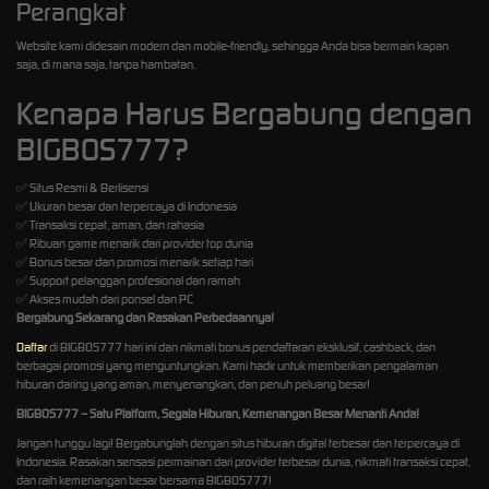
Perangkat
Website kami didesain modern dan mobile-friendly, sehingga Anda bisa bermain kapan
saja, di mana saja, tanpa hambatan.
Kenapa Harus Bergabung dengan
BIGBOS777?
✅ Situs Resmi & Berlisensi
✅ Ukuran besar dan terpercaya di Indonesia
✅ Transaksi cepat, aman, dan rahasia
✅ Ribuan game menarik dari provider top dunia
✅ Bonus besar dan promosi menarik setiap hari
✅ Support pelanggan profesional dan ramah
✅ Akses mudah dari ponsel dan PC
Bergabung Sekarang dan Rasakan Perbedaannya!
Daftar
di BIGBOS777 hari ini dan nikmati bonus pendaftaran eksklusif, cashback, dan
berbagai promosi yang menguntungkan. Kami hadir untuk memberikan pengalaman
hiburan daring yang aman, menyenangkan, dan penuh peluang besar!
BIGBOS777 – Satu Platform, Segala Hiburan, Kemenangan Besar Menanti Anda!
Jangan tunggu lagi! Bergabunglah dengan situs hiburan digital terbesar dan terpercaya di
Indonesia. Rasakan sensasi permainan dari provider terbesar dunia, nikmati transaksi cepat,
dan raih kemenangan besar bersama BIGBOS777!